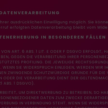
R DATENVERARBEITUNG
er ausdrücklichen Einwilligung möglich. Sie können 
erruf erfolgten Datenverarbeitung bleibt vom Wide
TENERHEBUNG IN BESONDEREN FÄLLEN
N ART. 6 ABS. 1 LIT. E ODER F DSGVO ERFOLGT, H
GEBEN, GEGEN DIE VERARBEITUNG IHRER PERSONENB
STÜTZTES PROFILING. DIE JEWEILIGE RECHTSGRUND
. WENN SIE WIDERSPRUCH EINLEGEN, WERDEN WIR 
ÖNNEN ZWINGENDE SCHUTZWÜRDIGE GRÜNDE FÜR DIE 
GEN ODER DIE VERARBEITUNG DIENT DER GELTENDM
 ABS. 1 DSGVO).
EITET, UM DIREKTWERBUNG ZU BETREIBEN, SO HAB
ERSONENBEZOGENER DATEN ZUM ZWECKE DERARTIGER
TWERBUNG IN VERBINDUNG STEHT. WENN SIE WIDER