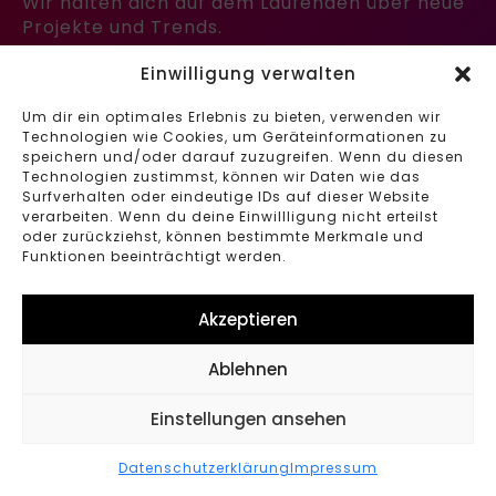
Wir halten dich auf dem Laufenden über neue
Projekte und Trends.
Email
Einwilligung verwalten
*
ABONNIEREN
Um dir ein optimales Erlebnis zu bieten, verwenden wir
Technologien wie Cookies, um Geräteinformationen zu
speichern und/oder darauf zuzugreifen. Wenn du diesen
IMPRESSUM
Technologien zustimmst, können wir Daten wie das
DATENSCHUTZERKLÄRUNG
Surfverhalten oder eindeutige IDs auf dieser Website
verarbeiten. Wenn du deine Einwillligung nicht erteilst
oder zurückziehst, können bestimmte Merkmale und
Funktionen beeinträchtigt werden.
Akzeptieren
Ablehnen
Einstellungen ansehen
Datenschutzerklärung
Impressum